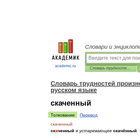
Словари и энциклоп
academic.ru
Словарь трудностей произношения и ударения в современном русском языке
Словарь трудностей произн
русском языке
скаченный
Толкование
Перевод
скаченный
ск
а
ченный
и
устаревающее
скачённый
.