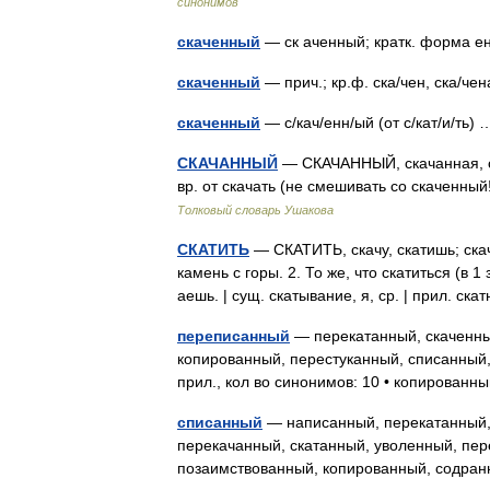
синонимов
скаченный
— ск аченный; кратк. форма ен
скаченный
— прич.; кр.ф. ска/чен, ска/че
скаченный
— с/кач/енн/ый (от с/кат/и/ть
СКАЧАННЫЙ
— СКАЧАННЫЙ, скачанная, ска
вр. от скачать (не смешивать со скаченны
Толковый словарь Ушакова
СКАТИТЬ
— СКАТИТЬ, скачу, скатишь; скаче
камень с горы. 2. То же, что скатиться (в 1 
аешь. | сущ. скатывание, я, ср. | прил. с
переписанный
— перекатанный, скаченны
копированный, перестуканный, списанный
прил., кол во синонимов: 10 • копирован
списанный
— написанный, перекатанный,
перекачанный, скатанный, уволенный, пер
позаимствованный, копированный, содра