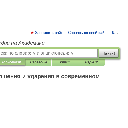
Запомнить сайт
Словарь на свой сайт
RU
едии на Академике
Найти!
Толкования
Переводы
Книги
Игры ⚽
ошения и ударения в современном