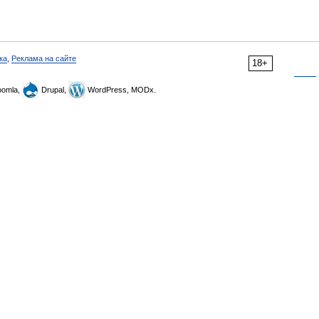
ка
,
Реклама на сайте
18+
omla,
Drupal,
WordPress, MODx.