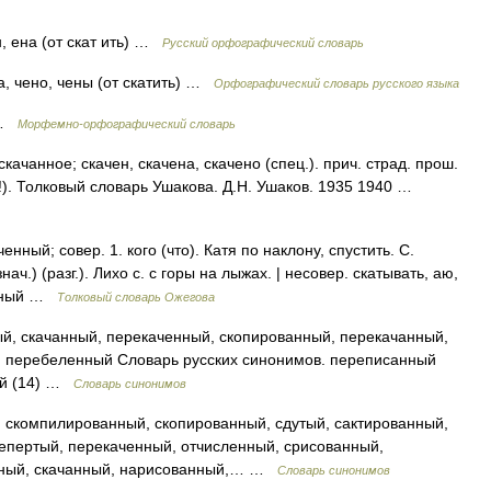
, ена (от скат ить) …
Русский орфографический словарь
на, чено, чены (от скатить) …
Орфографический словарь русского языка
) …
Морфемно-орфографический словарь
чанное; скачен, скачена, скачено (спец.). прич. страд. прош.
й!). Толковый словарь Ушакова. Д.Н. Ушаков. 1935 1940 …
нный; совер. 1. кого (что). Катя по наклону, спустить. С.
знач.) (разг.). Лихо с. с горы на лыжах. | несовер. скатывать, аю,
катный …
Толковый словарь Ожегова
й, скачанный, перекаченный, скопированный, перекачанный,
, перебеленный Словарь русских синонимов. переписанный
ный (14) …
Словарь синонимов
 скомпилированный, скопированный, сдутый, сактированный,
епертый, перекаченный, отчисленный, срисованный,
нный, скачанный, нарисованный,… …
Словарь синонимов