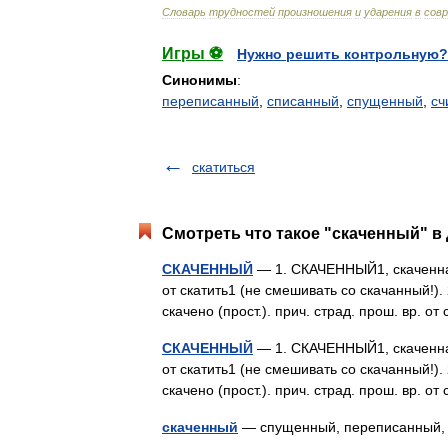
Словарь
трудностей
произношения
и
ударения
в
сов
Игры ⚽
Нужно решить контрольную?
Синонимы
:
переписанный
,
списанный
,
спущенный
,
сч
скатиться
Смотреть что такое "скаченный" в 
СКАЧЕННЫЙ
— 1. СКАЧЕННЫЙ1, скаченная,
от скатить1 (не смешивать со скачанный!)
скачено (прост.). прич. страд. прош. вр. 
СКАЧЕННЫЙ
— 1. СКАЧЕННЫЙ1, скаченная,
от скатить1 (не смешивать со скачанный!)
скачено (прост.). прич. страд. прош. вр. 
скаченный
— спущенный, переписанный, 