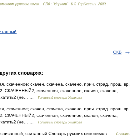
ременном
русском
языке
. -
СПб
.
:
"
Норинт
".
.
К
.
С
.
Горбачевич
.
2000
.
итанный
СКВ
других словарях:
 скаченное; скачен, скачена, скачено. прич. страд. прош. вр.
. 2. СКАЧЕННЫЙ2, скаченная, скаченное; скачен, скачена,
от скатить2 (не… …
Толковый словарь Ушакова
 скаченное; скачен, скачена, скачено. прич. страд. прош. вр.
. 2. СКАЧЕННЫЙ2, скаченная, скаченное; скачен, скачена,
от скатить2 (не… …
Толковый словарь Ушакова
списанный, считанный Словарь русских синонимов …
Словарь